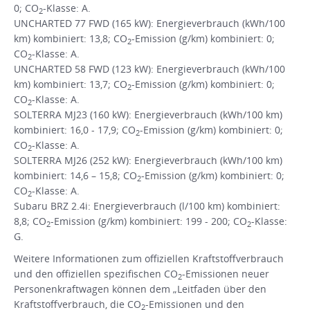
0; CO
-Klasse: A.
2
UNCHARTED 77 FWD (165 kW): Energieverbrauch (kWh/100
km) kombiniert: 13,8; CO
-Emission (g/km) kombiniert: 0;
2
CO
-Klasse: A.
2
UNCHARTED 58 FWD (123 kW): Energieverbrauch (kWh/100
km) kombiniert: 13,7; CO
-Emission (g/km) kombiniert: 0;
2
CO
-Klasse: A.
2
SOLTERRA MJ23 (160 kW): Energieverbrauch (kWh/100 km)
kombiniert: 16,0 - 17,9; CO
-Emission (g/km) kombiniert: 0;
2
CO
-Klasse: A.
2
SOLTERRA MJ26 (252 kW): Energieverbrauch (kWh/100 km)
kombiniert: 14,6 – 15,8; CO
-Emission (g/km) kombiniert: 0;
2
CO
-Klasse: A.
2
Subaru BRZ 2.4i: Energieverbrauch (l/100 km) kombiniert:
8,8; CO
-Emission (g/km) kombiniert: 199 - 200; CO
-Klasse:
2
2
G.
Weitere Informationen zum offiziellen Kraftstoffverbrauch
und den offiziellen spezifischen CO
-Emissionen neuer
2
Personenkraftwagen können dem „Leitfaden über den
Kraftstoffverbrauch, die CO
-Emissionen und den
2